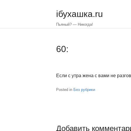
Skip
to
iбухашка.ru
main
content
Пьяный? — Никогда!
60:
Если с утра жена с вами не разго
Posted in
Без рубрики
Добавить комментар