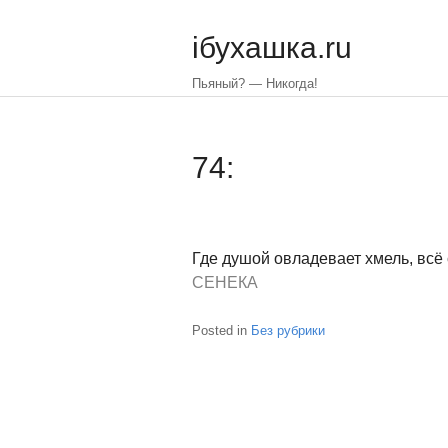
Skip
to
iбухашка.ru
main
content
Пьяный? — Никогда!
74:
Где душой овладевает хмель, всё 
СЕНЕКА
Posted in
Без рубрики