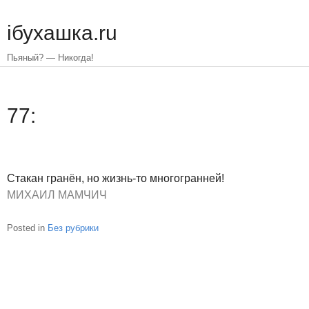
Skip
to
iбухашка.ru
main
content
Пьяный? — Никогда!
77:
Стакан гранён, но жизнь-то многогранней!
МИХАИЛ МАМЧИЧ
Posted in
Без рубрики