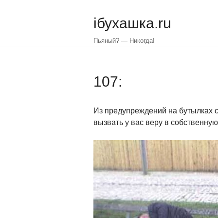
Skip
to
iбухашка.ru
main
content
Пьяный? — Никогда!
107:
Из предупреждений на бутылках 
вызвать у вас веру в собственну