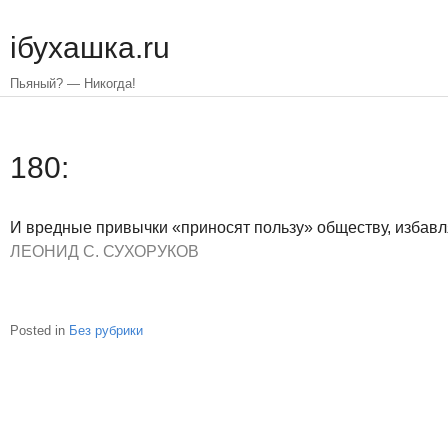
Skip
to
iбухашка.ru
main
content
Пьяный? — Никогда!
180:
И вредные привычки «приносят пользу» обществу, избавля
ЛЕОНИД С. СУХОРУКОВ
Posted in
Без рубрики