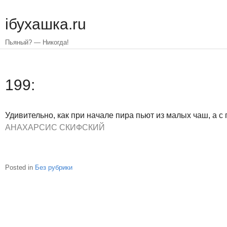
Skip
to
iбухашка.ru
main
content
Пьяный? — Никогда!
199:
Удивительно, как при начале пира пьют из малых чаш, а с
АНАХАРСИС СКИФСКИЙ
Posted in
Без рубрики