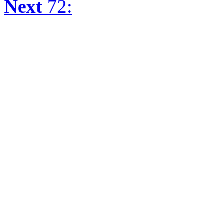
Next
72: