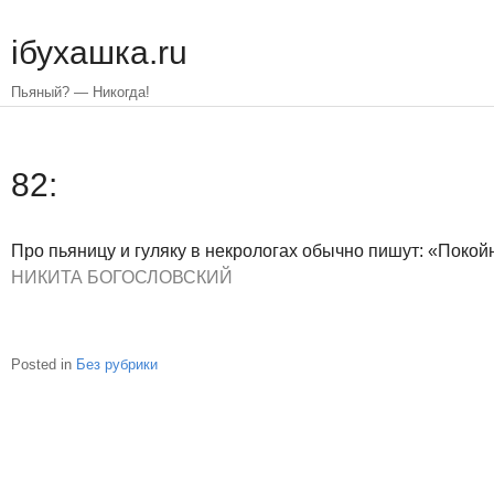
Skip
to
iбухашка.ru
main
content
Пьяный? — Никогда!
82:
Про пьяницу и гуляку в некрологах обычно пишут: «Поко
НИКИТА БОГОСЛОВСКИЙ
Posted in
Без рубрики