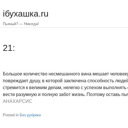
Skip
to
iбухашка.ru
main
content
Пьяный? — Никогда!
21:
Большое количество несмешанного вина мешает человеку 
повреждает душу, в которой заключена способность людей
стремится к великим делам, нелегко с успехом выполнять 
вести разумную и полную забот жизнь. Поэтому оставь пь
АНАХАРСИС
Posted in
Без рубрики