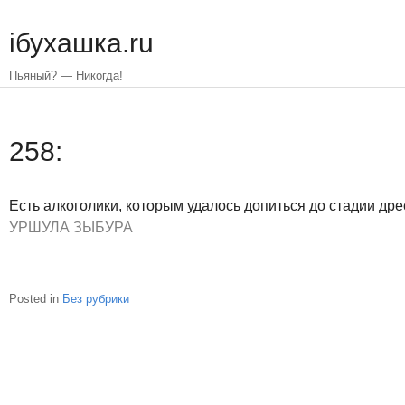
Skip
to
iбухашка.ru
main
content
Пьяный? — Никогда!
258:
Есть алкоголики, которым удалось допиться до стадии др
УРШУЛА ЗЫБУРА
Posted in
Без рубрики