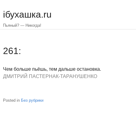
Skip
to
iбухашка.ru
main
content
Пьяный? — Никогда!
261:
Чем больше пьёшь, тем дальше остановка.
ДМИТРИЙ ПАСТЕРНАК-ТАРАНУШЕНКО
Posted in
Без рубрики