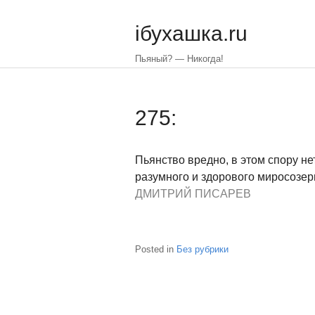
Skip
to
iбухашка.ru
main
content
Пьяный? — Никогда!
275:
Пьянство вредно, в этом спору н
разумного и здорового миросозер
ДМИТРИЙ ПИСАРЕВ
Posted in
Без рубрики