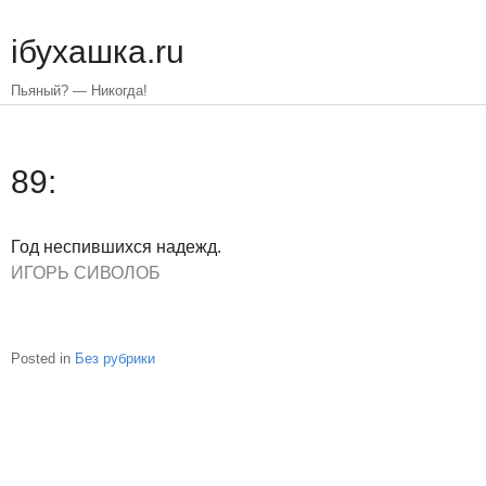
Skip
to
iбухашка.ru
main
content
Пьяный? — Никогда!
89:
Год неспившихся надежд.
ИГОРЬ СИВОЛОБ
Posted in
Без рубрики