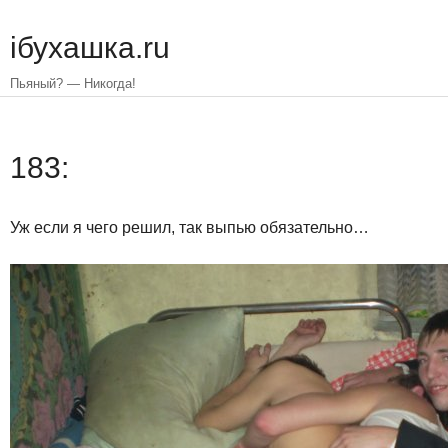
Skip
to
iбухашка.ru
main
content
Пьяный? — Никогда!
183:
Уж если я чего решил, так выпью обязательно…