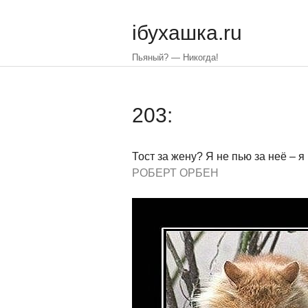
Skip
to
iбухашка.ru
main
content
Пьяный? — Никогда!
203:
Тост за жену? Я не пью за неё – я 
РОБЕРТ ОРБЕН