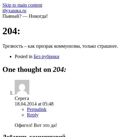
Skip to main content
iбухашка.ru
Пьяный? — Никогда!
204:
Трезвость – как призрак коммунизма, только страшнее.
Posted in
Без рубрики
One thought on
204:
Серега
18.04.2014 at 05:48
Permalink
Reply
Офигел! Вот это да!
Добавить комментарий